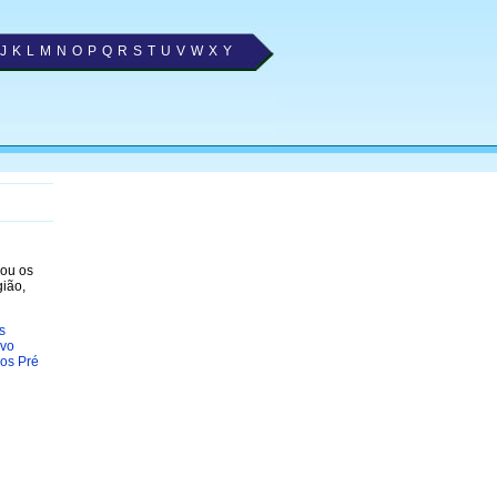
J
K
L
M
N
O
P
Q
R
S
T
U
V
W
X
Y
nou os
gião,
s
ovo
os Pré