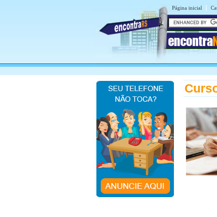
|
Página inicial
Ca
encontra
Curs