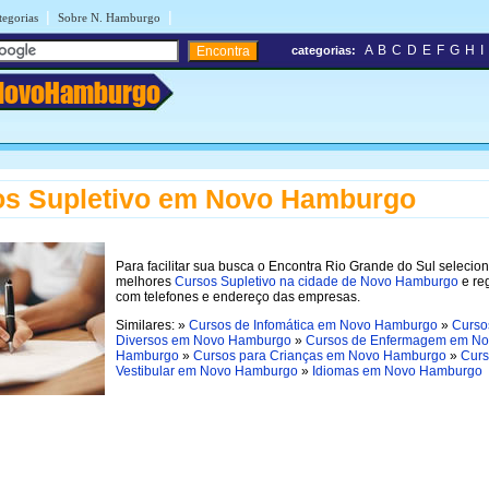
|
|
tegorias
Sobre N. Hamburgo
A
B
C
D
E
F
G
H
I
categorias:
NovoHamburgo
os Supletivo em Novo Hamburgo
Para facilitar sua busca o Encontra Rio Grande do Sul selecio
melhores
Cursos Supletivo na cidade de Novo Hamburgo
e re
com telefones e endereço das empresas.
Similares: »
Cursos de Infomática em Novo Hamburgo
»
Curso
Diversos em Novo Hamburgo
»
Cursos de Enfermagem em N
Hamburgo
»
Cursos para Crianças em Novo Hamburgo
»
Curs
Vestibular em Novo Hamburgo
»
Idiomas em Novo Hamburgo