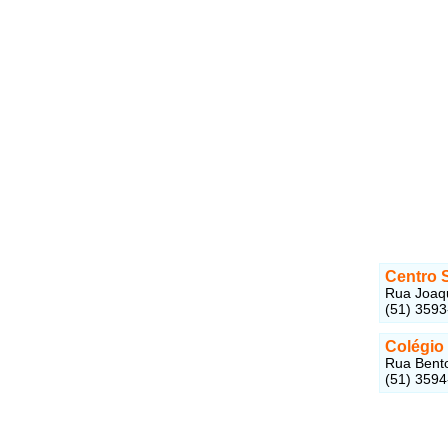
Centro S
Rua Joaqu
(51) 359
Colégio
Rua Bento
(51) 359