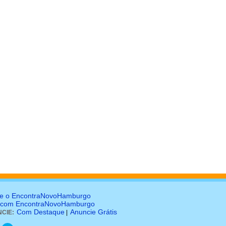
e o EncontraNovoHamburgo
 com EncontraNovoHamburgo
Com Destaque
Anuncie Grátis
CIE:
|