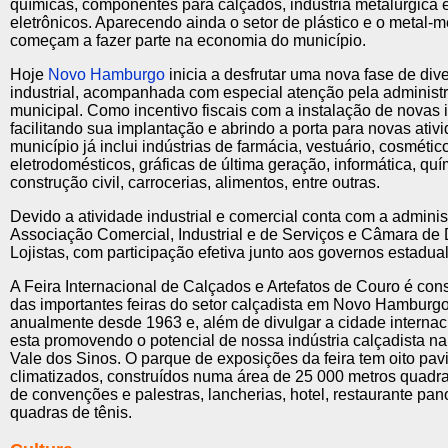
químicas, componentes para calçados, indústria metalúrgica
eletrônicos. Aparecendo ainda o setor de plástico e o metal-
começam a fazer parte na economia do município.
Hoje
Novo Hamburgo
inicia a desfrutar uma nova fase de dive
industrial, acompanhada com especial atenção pela administ
municipal. Como incentivo fiscais com a instalação de novas i
facilitando sua implantação e abrindo a porta para novas ativ
município já inclui indústrias de farmácia, vestuário, cosmétic
eletrodomésticos, gráficas de última geração, informática, quí
construção civil, carrocerias, alimentos, entre outras.
Devido a atividade industrial e comercial conta com a admini
Associação Comercial, Industrial e de Serviços e Câmara de 
Lojistas, com participação efetiva junto aos governos estadual
A Feira Internacional de Calçados e Artefatos de Couro é co
das importantes feiras do setor calçadista em Novo Hamburgo
anualmente desde 1963 e, além de divulgar a cidade interna
esta promovendo o potencial de nossa indústria calçadista na
Vale dos Sinos. O parque de exposições da feira tem oito pav
climatizados, construídos numa área de 25 000 metros quadr
de convenções e palestras, lancherias, hotel, restaurante pa
quadras de tênis.