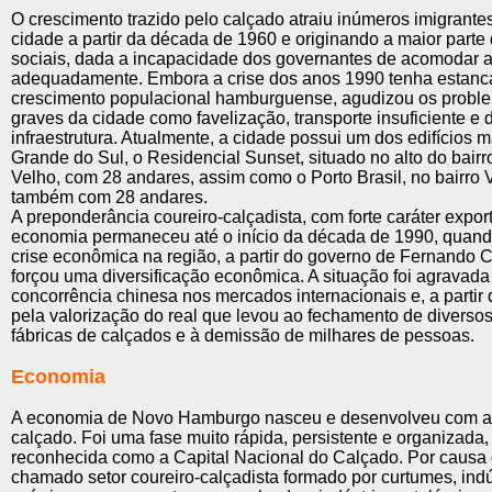
O crescimento trazido pelo calçado atraiu inúmeros imigrante
cidade a partir da década de 1960 e originando a maior part
sociais, dada a incapacidade dos governantes de acomodar a
adequadamente. Embora a crise dos anos 1990 tenha estanc
crescimento populacional hamburguense, agudizou os probl
graves da cidade como favelização, transporte insuficiente e 
infraestrutura. Atualmente, a cidade possui um dos edifícios m
Grande do Sul, o Residencial Sunset, situado no alto do bai
Velho, com 28 andares, assim como o Porto Brasil, no bairro 
também com 28 andares.
A preponderância coureiro-calçadista, com forte caráter expor
economia permaneceu até o início da década de 1990, quand
crise econômica na região, a partir do governo de Fernando C
forçou uma diversificação econômica. A situação foi agravad
concorrência chinesa nos mercados internacionais e, a partir
pela valorização do real que levou ao fechamento de diverso
fábricas de calçados e à demissão de milhares de pessoas.
Economia
A economia de Novo Hamburgo nasceu e desenvolveu com a 
calçado. Foi uma fase muito rápida, persistente e organizada
reconhecida como a Capital Nacional do Calçado. Por causa d
chamado setor coureiro-calçadista formado por curtumes, indú