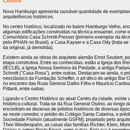
Cultura
Novo Hamburgo apresenta razoável quantidade de exemplar
arquitetônicos históricos.
No centro histórico, localizado no bairro Hamburgo Velho, en
algumas edificações construídas na técnica enxaimel, como 
Comunitário Casa Schmitt-Presser (primeiro exemplar da téc
pelo IPHAN no Brasil), a Casa Kayser e a Casa Ody (trata-se
da original, já demolida).
Existem ainda as obras do arquiteto alemão Ernst Seubert, po
etapa construtiva. Entre as conhecidas, estão a Igreja dos R
(IECLB), a Igreja Nossa Senhora da Piedade, a antiga Padari
Schmitt ("Casa Rosa"), entre outras. Destacam-se ainda, o pr
neoclássico da Fundação Scheffel, o art déco do antigo Bar 
no encontro das Ruas General Daltro Filho e Maurício Cardo
Pittanti, entre outras.
Ligando o Centro Histórico ao atual Centro da cidade, existe 
histórico-cultural. Trata-se da Rua General Osório, ao longo d
encontram-se dezenas de prédios históricos de diversas épo
se neste corredor, o prédio do Colégio Santa Catarina, o préd
Sociedade Frohsin (atualmente GSFM), projetado pelo arquit
Theo Wiederspahn, as casas das famílias Richter, Klein, Mom
Grünn; o antigo Posto Engel, entre outras. Esta rua é reconhe