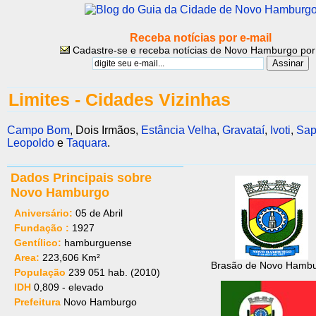
Receba notícias por e-mail
Cadastre-se e receba notícias de Novo Hamburgo por
Limites - Cidades Vizinhas
Campo Bom
, Dois Irmãos,
Estância Velha
,
Gravataí
,
Ivoti
,
Sap
Leopoldo
e
Taquara
.
Dados Principais sobre
Novo Hamburgo
Aniversário:
05 de Abril
Fundação :
1927
Gentílico:
hamburguense
Area:
223,606 Km²
Brasão de Novo Hamb
População
239 051 hab. (2010)
IDH
0,809 - elevado
Prefeitura
Novo Hamburgo