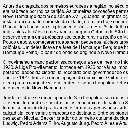
Antes da chegada dos primeiros europeus à região, no sécul
era habitada por índios carijós. As primeiras povoações perm
Novo Hamburgo datam do século XVIII, quando imigrantes aç
instalaram na parte noroeste da cidade, no bairro hoje conhe
Rincão dos Ilhéus, ou simplesmente Rincão. Em 25 de Julho 
imigrantes alemães começaram a chegar à Colônia de São L
desenvolveram uma próspera sociedade rural na região do Va
Pouco depois, começaram a aparecer pequenos núcleos urb
colônias. Um deles ficava na área de Hamburger Berg (que ho
Hamburgo Velho), a partir de onde se originou a Novo Hambur
O movimento emancipacionista começou a se delinear no iníc
1920. A Liga Pró-vilamento, formada em 1926 por várias impo
personalidades da cidade, foi recebida pelo governador do es
abril de 1927, houve a emancipação do município. Guilherme 
eleito para o cargo de vice-intendente, sendo Leopoldo Petry 
intendente de Novo Hamburgo.
Tendo a cidade se emancipado de São Leopoldo, sua industri
acelerou, tornando-se um dos pólos econômicos do Vale do S
tempo, a indústria foi praticamente formada apenas pela cadei
calçadista, com várias empresas de destaque. Entre os pionei
destacam Nicolau Becker, criador do primeiro curtume da cid
Ludwig, Pedro Adams Filho, Augusto Jung, Pedro Alles e Artu