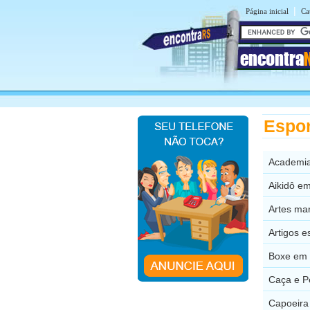
|
Página inicial
Ca
encontra
Espo
Academi
Aikidô e
Artes ma
Artigos 
Boxe em
Caça e P
Capoeira