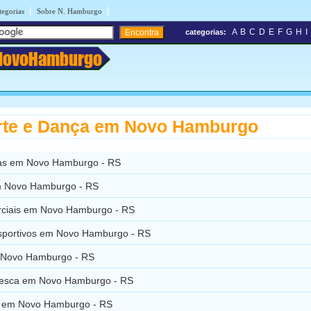
|
|
tegorias
Sobre N. Hamburgo
A
B
C
D
E
F
G
H
I
categorias:
NovoHamburgo
rte e Dança em Novo Hamburgo
as em Novo Hamburgo - RS
m Novo Hamburgo - RS
rciais em Novo Hamburgo - RS
esportivos em Novo Hamburgo - RS
 Novo Hamburgo - RS
esca em Novo Hamburgo - RS
 em Novo Hamburgo - RS