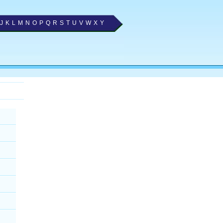
J
K
L
M
N
O
P
Q
R
S
T
U
V
W
X
Y