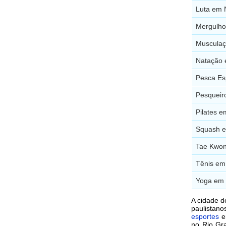
Luta em 
Mergulho
Musculaç
Natação 
Pesca Es
Pesqueir
Pilates 
Squash 
Tae Kwo
Tênis em
Yoga em
A cidade d
paulistano
esportes
e
no Rio Gr