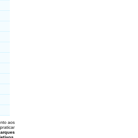
ento aos
praticar
parques
letivos
,