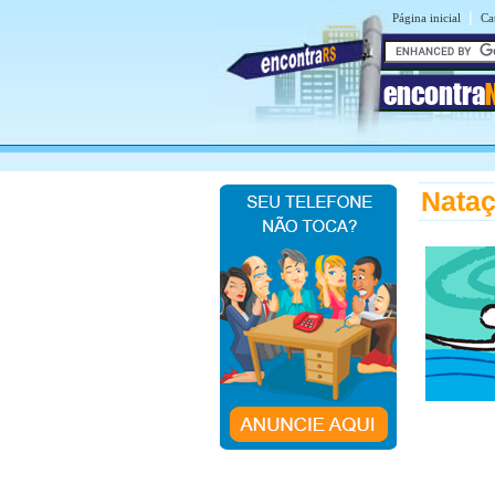
|
Página inicial
Ca
encontra
Nata