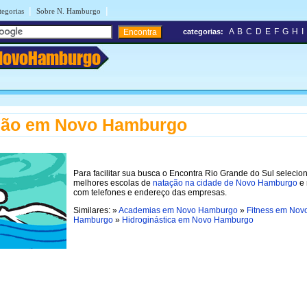
|
|
tegorias
Sobre N. Hamburgo
A
B
C
D
E
F
G
H
I
categorias:
NovoHamburgo
ção em Novo Hamburgo
Para facilitar sua busca o Encontra Rio Grande do Sul selecio
melhores escolas de
natação na cidade de Novo Hamburgo
e 
com telefones e endereço das empresas.
Similares: »
Academias em Novo Hamburgo
»
Fitness em Nov
Hamburgo
»
Hidroginástica em Novo Hamburgo