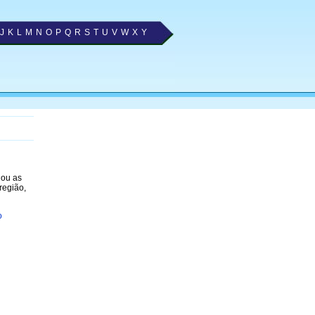
J
K
L
M
N
O
P
Q
R
S
T
U
V
W
X
Y
nou as
região,
o