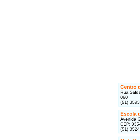
Centro 
Rua Salda
060
(51) 359
Escola 
Avenida G
CEP: 935
(51) 352