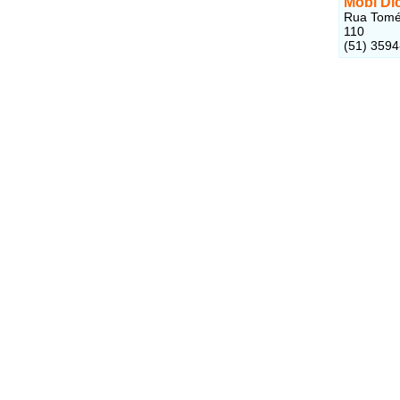
Mobi Di
Rua Tomé 
110
(51) 359