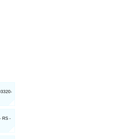
93320-
- RS -