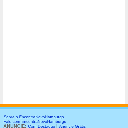
Sobre o EncontraNovoHamburgo
Fale com EncontraNovoHamburgo
ANUNCIE:
|
Com Destaque
Anuncie Grátis