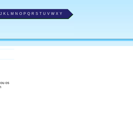
J
K
L
M
N
O
P
Q
R
S
T
U
V
W
X
Y
nou os
m