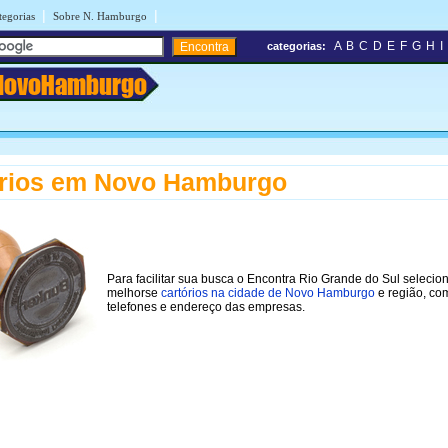
|
|
tegorias
Sobre N. Hamburgo
A
B
C
D
E
F
G
H
I
categorias:
NovoHamburgo
órios em Novo Hamburgo
Para facilitar sua busca o Encontra Rio Grande do Sul selecio
melhorse
cartórios na cidade de Novo Hamburgo
e região, co
telefones e endereço das empresas.